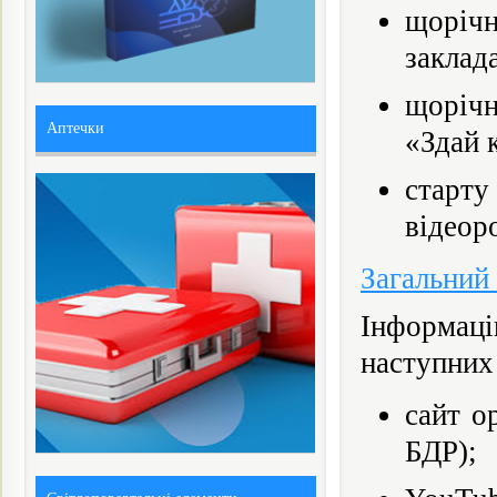
щоріч
заклад
щорічн
Аптечки
«Здай 
старт
відеор
Загальний
Інформаці
наступних
сайт о
БДР);