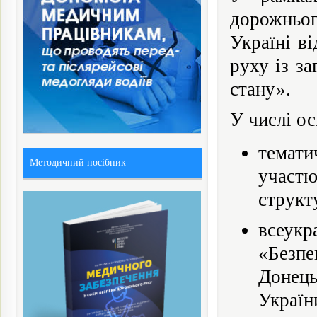
дорожньо
Україні в
руху із з
стану».
У числі о
темати
Методичний посібник
участ
структ
всеук
«Безпе
Донец
Україн