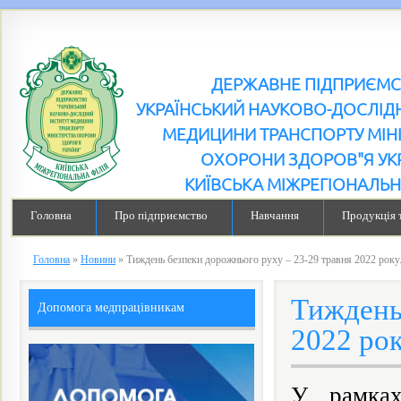
ДЕРЖАВНЕ ПІДПРИЄМ
УКРАЇНСЬКИЙ НАУКОВО-ДОСЛІДН
МЕДИЦИНИ ТРАНСПОРТУ МІН
ОХОРОНИ ЗДОРОВ"Я УК
КИЇВСЬКА МІЖРЕГІОНАЛЬН
Головна
Про підприємство
Навчання
Продукція 
Головна
»
Новини
»
Тиждень безпеки дорожнього руху – 23-29 травня 2022 року.
Тиждень
Допомога медпрацівникам
2022 рок
У рамках