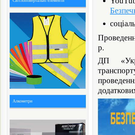
YouTub
Світлоповертальні елементи
Безпеч
соціал
Проведенн
р.
ДП «Укра
транспо
проведенн
додаткових
Алкометри