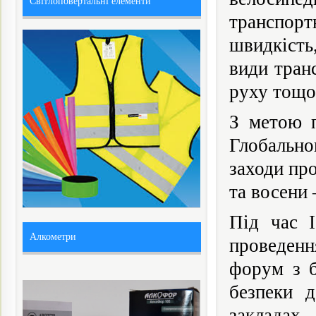
Світлоповертальні елементи
транспортн
швидкість
види тран
руху тощо
З метою п
Глобально
заходи про
та восени 
Під час І
Алкометри
проведенн
форум з б
безпеки д
закладах