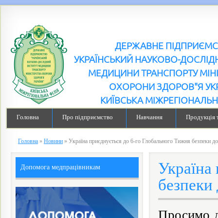
ДЕРЖАВНЕ ПІДПРИЄМ
УКРАЇНСЬКИЙ НАУКОВО-ДОСЛІДН
МЕДИЦИНИ ТРАНСПОРТУ МІН
ОХОРОНИ ЗДОРОВ"Я УК
КИЇВСЬКА МІЖРЕГІОНАЛЬН
Головна
Про підприємство
Навчання
Продукція 
Головна
»
Новини
»
Україна приєднується до 6-го Глобального Тижня безпеки д
Україна 
Допомога медпрацівникам
безпеки
Просимо д