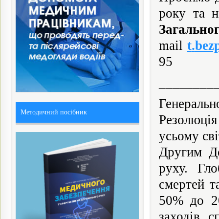
року та 
Загал
mail
t
.
bez
95
________
Генераль
Методичний посібник
Резолюція
усьому св
Другим Де
руху. Гло
смертей т
50% до 20
заходів, 