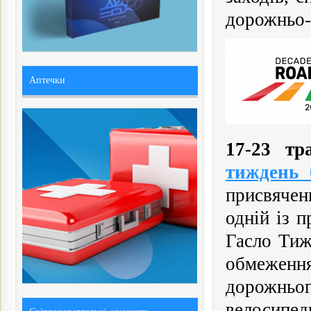
дорожньо-
Аптечки
17-23 тр
тиждень 
присвячен
одній із 
Гасло Ти
обмеженн
дорожньо
велосипе