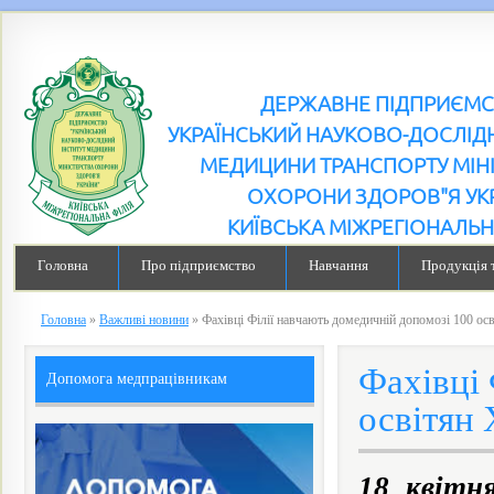
ДЕРЖАВНЕ ПІДПРИЄМ
УКРАЇНСЬКИЙ НАУКОВО-ДОСЛІДН
МЕДИЦИНИ ТРАНСПОРТУ МІН
ОХОРОНИ ЗДОРОВ"Я УК
КИЇВСЬКА МІЖРЕГІОНАЛЬН
Головна
Про підприємство
Навчання
Продукція 
Головна
»
Важливі новини
»
Фахівці Філії навчають домедичній допомозі 100 ос
Фахівці 
Допомога медпрацівникам
освітян 
18 квітн