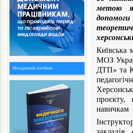
метою я
допомоги
теоретичн
херсонськ
Київська 
МОЗ Украї
ДТП» та К
Методичний посібник
педагогіч
Херсонськ
проєкту, 
навичкам 
Інструкт
закладів 