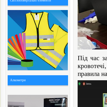
Світлоповертальні елементи
Під час з
кровотеч
правила на
Алкометри