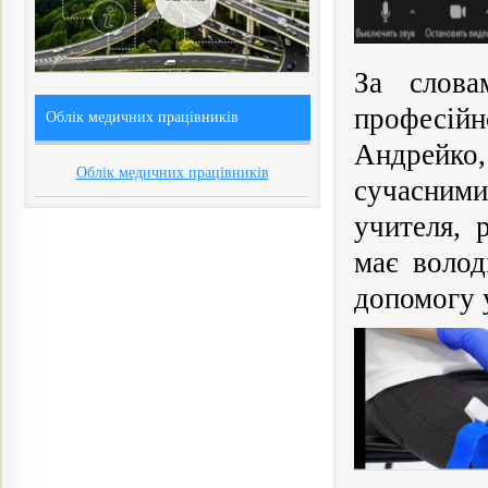
За слова
професій
Облік медичних працівників
Андрейко,
Облік медичних працівників
сучасним
учителя, 
має волод
допомогу 