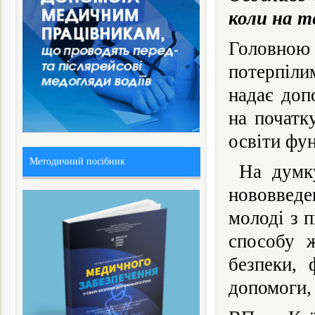
коли на т
Головною
потерпіли
надає доп
на початк
освіти фу
Методичний посібник
На думку
нововведе
молоді з п
способу ж
безпеки, 
допомоги,