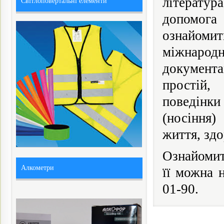
літератур
Світлоповертальні елементи
допомог
ознайомит
міжнаро
документа
простій,
поведінк
(носіння)
життя, здо
Ознайомит
Алкометри
її можна 
01-90.