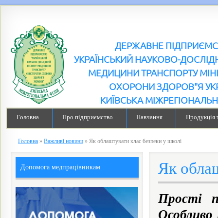
ДЕРЖАВНЕ ПІДПРИЄМ
УКРАЇНСЬКИЙ НАУКОВО-ДОСЛІДН
МЕДИЦИНИ ТРАНСПОРТУ МІН
ОХОРОНИ ЗДОРОВ"Я УК
КИЇВСЬКА МІЖРЕГІОНАЛЬН
Головна
Про підприємство
Навчання
Продукція 
Головна
»
Важливі новини
»
Як облаштувати клас безпеки у школі
Як облаш
Допомога медпрацівникам
Прості п
Особливо 