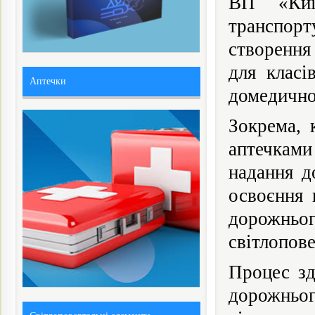
ВП «Киї
транспор
створення
для класі
Аптечки
домедичної
Зокрема, 
аптечками
надання д
освоєння 
дорожньо
світлопове
Процес зд
дорожньо