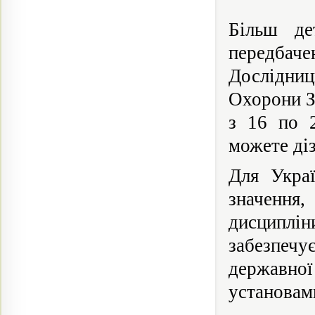
Більш де
передбаче
Дослідниц
Охорони З
з 16 по 
можете ді
Для Укра
значення,
дисциплі
забезпечу
державної
установами