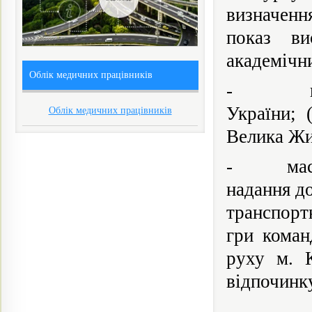
визначенн
показ ви
академічни
Облік медичних працівників
- прове
України; 
Облік медичних працівників
Велика Жи
- масові 
надання д
транспорт
гри коман
руху м. К
відпочинку