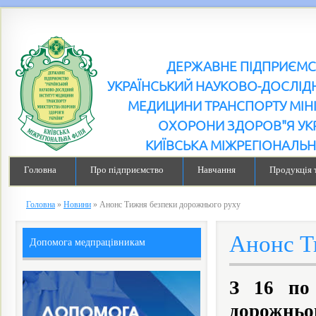
ДЕРЖАВНЕ ПІДПРИЄМ
УКРАЇНСЬКИЙ НАУКОВО-ДОСЛІДН
МЕДИЦИНИ ТРАНСПОРТУ МІН
ОХОРОНИ ЗДОРОВ"Я УК
КИЇВСЬКА МІЖРЕГІОНАЛЬН
Головна
Про підприємство
Навчання
Продукція 
Головна
»
Новини
»
Анонс Тижня безпеки дорожнього руху
Анонс Т
Допомога медпрацівникам
З 16 по
дорожньо