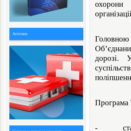
охорони 
організаці
Аптечки
Головною 
Об’єднани
дорозі. 
суспільст
поліпшенн
Програма 
- старто