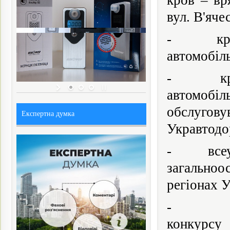
кров – вр
вул. В'яче
- кругли
автомобіл
- кругли
автомобі
обслугов
Експертна думка
Укравтодо
- всеукра
загальноо
регіонах У
- фінал
конкурсу