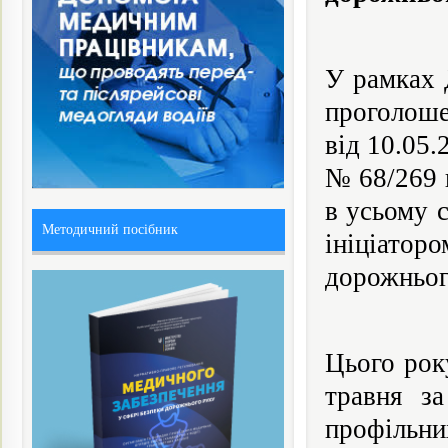
У рамках 
проголоше
від 10.05.
№ 68/269 
в усьому 
Методичний посібник
ініціато
дорожньог
Цього рок
травня за
профільни