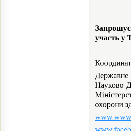
Запрошуєм
участь у 
Координат
Державне 
Науково-
Міністер
охорони з
www.www.
www.faceb