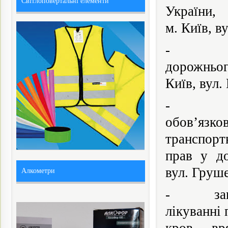
Світлоповертальні елементи
України,
м. Київ, в
- кругли
дорожньог
Київ, вул.
- кругл
обов’язко
транспорт
прав у до
вул. Груше
Алкометри
- загальн
лікуванні