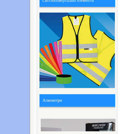
Світлоповертальні елементи
Алкометри