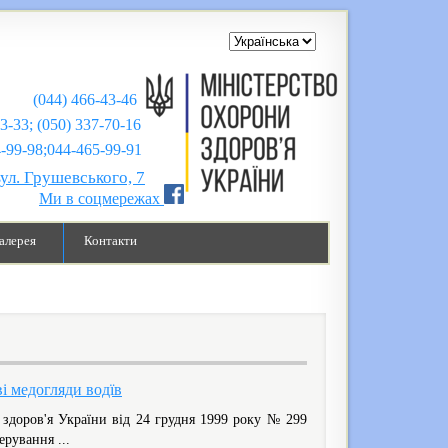
(044) 466-43-46
43-33; (050) 337-70-16
;044-465-99-91
вул. Грушевського, 7
Ми в соцмережах
алерея
Контакти
ві медогляди водїв
здоров'я України від 24 грудня 1999 року № 299
рування ...