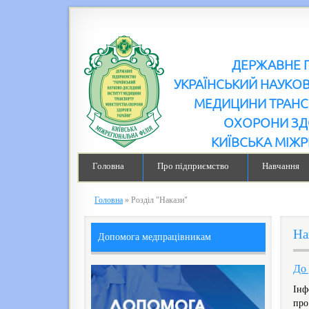
ДЕРЖАВНЕ 
УКРАЇНСЬКИЙ НАУКО
МЕДИЦИНИ ТРАНС
ОХОРОНИ ЗД
КИЇВСЬКА МІЖР
Головна
Про підприємство
Навчання
Головна
»
Розділ "Накази"
На
Допомога медпрацівникам
До 
Інф
про