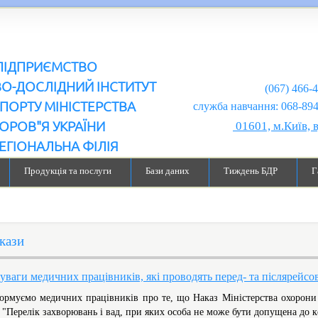
ПІДПРИЄМСТВО
ВО-ДОСЛІДНИЙ ІНСТИТУТ
(067) 466-
ПОРТУ МІНІСТЕРСТВА
служба навчання: 068-894-99-98
ОРОВ"Я УКРАЇНИ
01601, м.Київ, 
ЕГІОНАЛЬНА ФІЛІЯ
Продукція та послуги
Бази даних
Тиждень БДР
Г
кази
уваги медичних працівників, які проводять перед- та післярейсо
ормуємо медичних працівників про те, що Наказ Міністерства охорони 
 "Перелік захворювань і вад, при яких особа не може бути допущена до ке