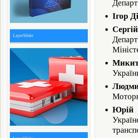
Департ
Ігор Д
Сергі
LayerSlider
Департ
Мініст
Микит
Україн
Людми
Моторн
Юрій 
Украї
трансп