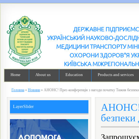
ДЕРЖАВНЕ ПІДПРИЄМ
УКРАЇНСЬКИЙ НАУКОВО-ДОСЛІДН
МЕДИЦИНИ ТРАНСПОРТУ МІН
ОХОРОНИ ЗДОРОВ"Я УК
КИЇВСЬКА МІЖРЕГІОНАЛЬН
Home
About us
Education
Products and services
Головна
»
Новини
»
АНОНС! Прес-конференція з нагоди початку Тижня безпек
АНОНС! 
LayerSlider
безпеки
Запрошуєм