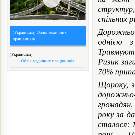
структур,
спільних р
Дорожньо
(Українська) Облік медичних
працівників
однією з
Травмують
(Українська)
Ризик заг
Облік медичних працівників
70% припад
Щороку, з
дорожньо
громадян,
року за д
сталося: 
році. П