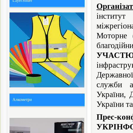
LayerSlider
Організа
інститут
міжрегіон
Моторне 
благодій
УЧАСТЮ
інфрастру
Державної
служби а
України, 
Алкометри
України та
Прес-кон
УКРІНФО