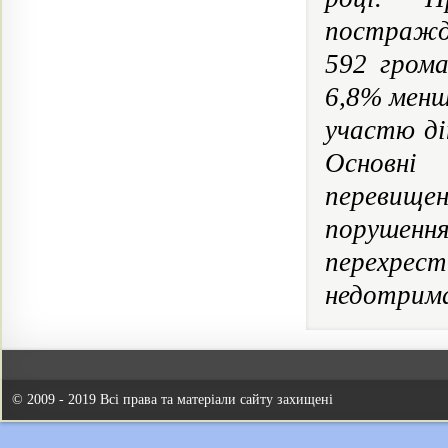
постражда
592 грома
6,8% менш
участю ді
Основні
перевище
порушенн
перехрест
недотрима
© 2009 - 2019 Всі права та матеріали сайту захищені