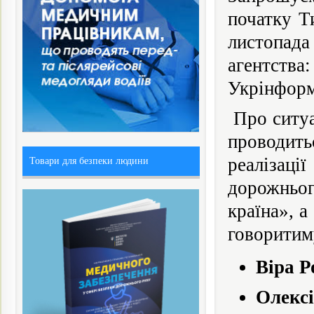
початку Т
листопада
агентств
Укрінфор
Про ситуа
проводит
реалізац
Товари для безпеки людини
дорожньог
країна», а
говоритим
Віра Р
Олекс