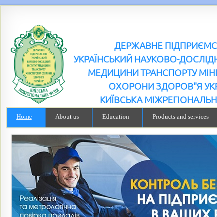
ДЕРЖАВНЕ ПІДПРИЄМ
УКРАЇНСЬКИЙ НАУКОВО-ДОСЛІДН
МЕДИЦИНИ ТРАНСПОРТУ МІН
ОХОРОНИ ЗДОРОВ"Я УК
КИЇВСЬКА МІЖРЕГІОНАЛЬН
Home
About us
Education
Products and services