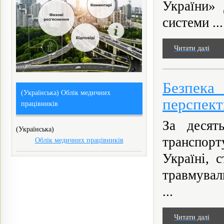
України» 
системи ...
Читати далі
Безпека
(Українська) Облік медичних
перспек
працівників
За десят
(Українська)
транспорт
Облік медичних працівників
Україні, 
травмувал
...
Читати далі