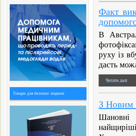
Факт вик
допомого
В Австрал
фотофікса
руху із в
дасть можл
Читати далі
Товари для безпеки людини
З Новим 
Шановні к
найщиріш