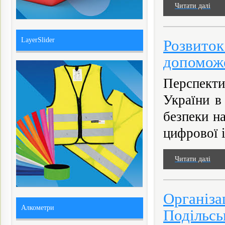
Читати далі
LayerSlider
Розвито
допоможе
Перспект
України в
безпеки н
цифрової 
Читати далі
Організа
Алкометри
Подільсь