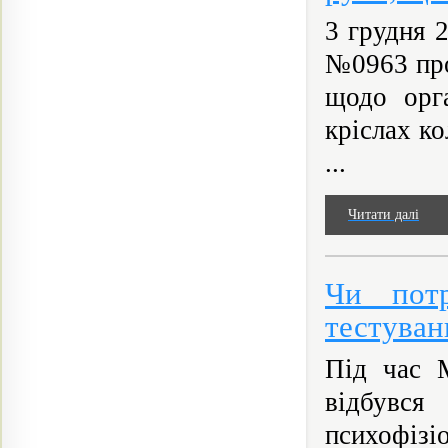
3 грудня 
№0963 про
щодо орга
кріслах к
...
Читати далі
Чи потр
тестуван
Під час М
відбувся
психофізі