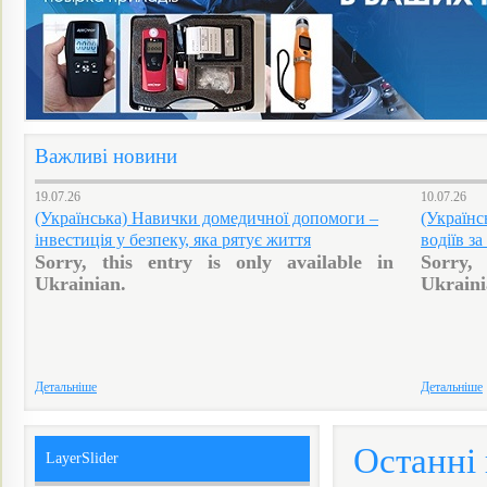
Важливі новини
19.07.26
10.07.26
(Українська) Навички домедичної допомоги –
(Українс
інвестиція у безпеку, яка рятує життя
водіїв з
Sorry, this entry is only available in
Sorry, 
Ukrainian.
Ukraini
Детальніше
Детальніше
Останні
LayerSlider