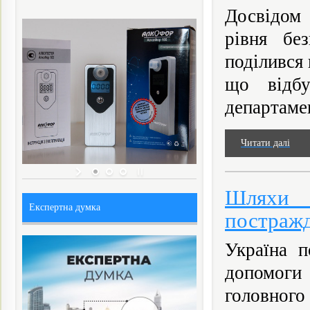
Досвідом 
рівня бе
поділився 
що відбу
департамен
Читати далі
Шляхи в
Експертна думка
постражд
Україна п
допомоги
головного