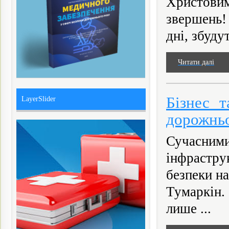
Христови
звершень! 
дні, збудут
Читати далі
Бізнес т
LayerSlider
дорожньо
Сучасни
інфрастр
безпеки н
Тумаркін.
лише ...