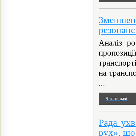
Зменшен
резонанс
Аналіз ро
пропозиц
транспорт
на трансп
...
Читати далі
Рада ухв
рух», що