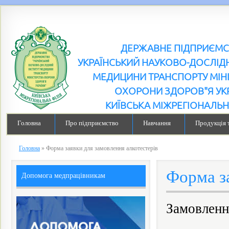
ДЕРЖАВНЕ ПІДПРИЄМ
УКРАЇНСЬКИЙ НАУКОВО-ДОСЛІДН
МЕДИЦИНИ ТРАНСПОРТУ МІН
ОХОРОНИ ЗДОРОВ"Я УК
КИЇВСЬКА МІЖРЕГІОНАЛЬН
Головна
Про підприємство
Навчання
Продукція 
Головна
»
Форма заявки для замовлення алкотестерiв
Форма за
Допомога медпрацівникам
Замовленн