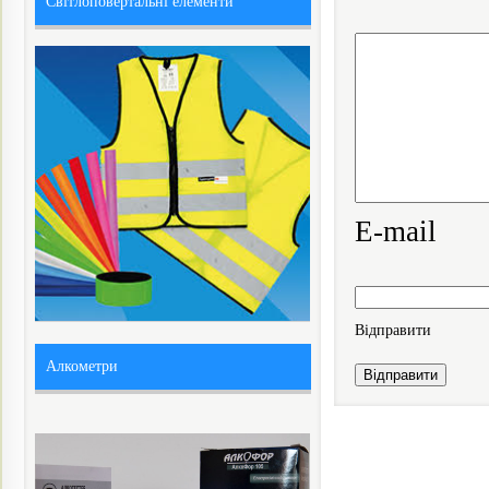
Світлоповертальні елементи
E-mail
Вiдправити
Алкометри