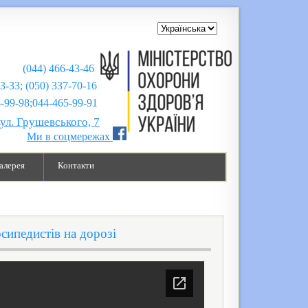
(044) 466-43-46
43-33; (050) 337-70-16
;044-465-99-91
вул. Грушевського, 7
Ми в соцмережах
алерея
Контакти
сипедистів на дорозі