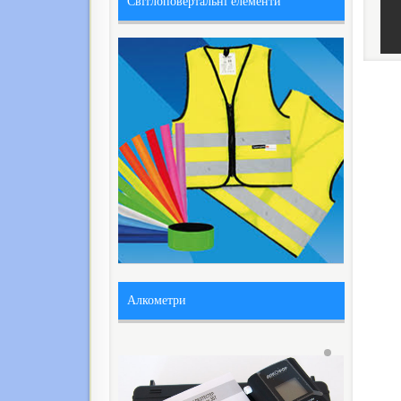
Світлоповертальні елементи
Алкометри