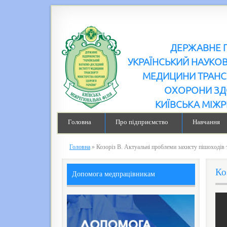
ДЕРЖАВНЕ 
УКРАЇНСЬКИЙ НАУКО
МЕДИЦИНИ ТРАНС
ОХОРОНИ ЗД
КИЇВСЬКА МІЖР
Головна
Про підприємство
Навчання
Головна
»
Козоріз В. Актуальні проблеми захисту пішоходів т
Ко
Допомога медпрацівникам