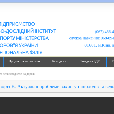
ПІДПРИЄМСТВО
ВО-ДОСЛІДНИЙ ІНСТИТУТ
(067) 466-
ПОРТУ МІНІСТЕРСТВА
служба навчання: 068-894-99-98
ОРОВ"Я УКРАЇНИ
01601, м.Київ, 
ЕГІОНАЛЬНА ФІЛІЯ
Продукція та послуги
Бази даних
Тиждень БДР
Г
а велосипедистів на дорозі
зоріз В. Актуальні проблеми захисту пішоходів та вело