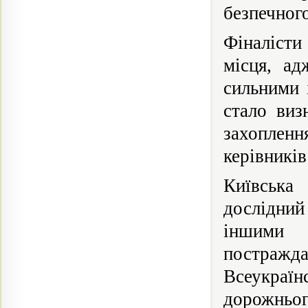
безпечног
Фіналісти
місця, ад
сильними 
стало виз
захопленн
керівників
Київська
дослідний
іншими 
постражд
Всеукраїн
дорожньог