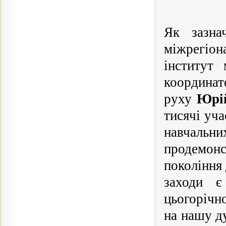
Як зазна
міжрегіо
інститут
координат
руху
Юрі
тисячі уч
навчаль
продемон
покоління 
заходи є
цьогорічн
на нашу д