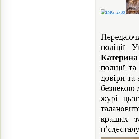
Передаючи
поліції У
Катерина
поліції т
довіри та
безпекою д
журі цьог
таланови
кращих т
п’єдесталу