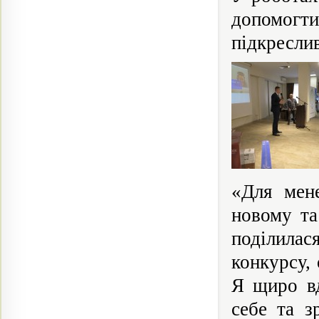
допомогт
підкреслив
«Для мен
новому та
поділилас
конкурсу,
Я щиро вд
себе та з