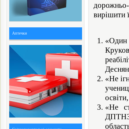
дорожньо
вирішити ї
Аптечки
«Один
Круков
реабіл
Деснян
«Не іг
учениц
освіти
«Не с
ДПТНЗ
област