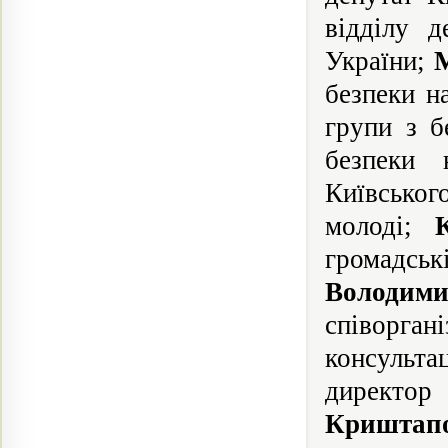
відділу д
України;
безпеки н
групи з б
безпеки 
Київського
молоді;
громадсь
Володим
співорган
консульт
директ
Криштап