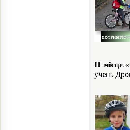
ІІ місце
:
учень Дро