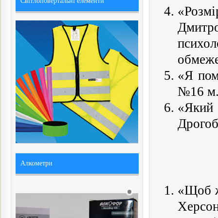
Світлоповертальні елементи
«Розмі
Дмитр
психол
обмеже
«Я пом
№16 м.
«Який 
Дрогоб
Алкометри
«Щоб ж
Херсон