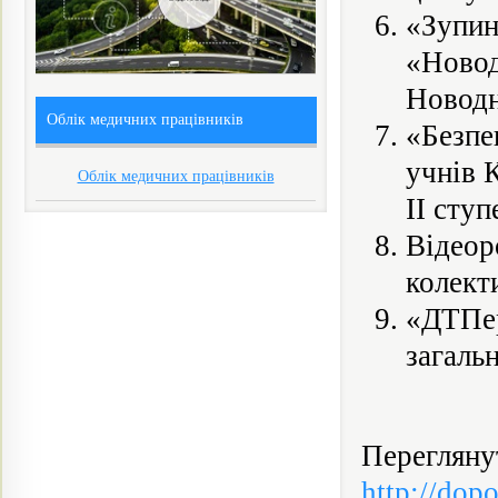
«Зуп
«Ново
Новодн
Облік медичних працівників
«Безпе
учнів 
Облік медичних працівників
ІІ ступ
Відео
колект
«ДТПер
загальн
Перегля
http://dop