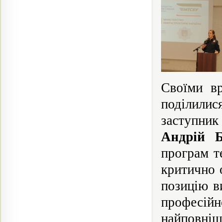
Своїми вр
поділилис
заступник
Андрій 
програм т
критично 
позицію в
професій
найповні