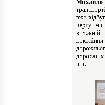
Михайло
транспорті
вже відбу
чергу ми 
виховній
поколінн
дорожньо
дорослі, 
він.