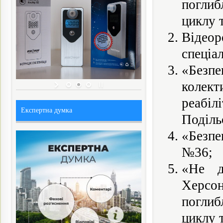
поглиб
циклу 
Відео
спеціал
«Безп
колект
реабіл
Експертна думка
Поділь
«Безпе
№36;
«Не д
Херсон
поглиб
циклу 