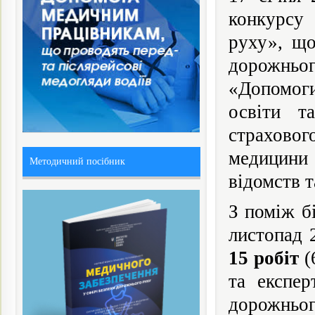
конкурсу 
руху», що
дорожньог
«Допомог
освіти т
страховог
медицини
Методичний посібник
відомств т
З поміж б
листопад 
15 робіт
(
та експер
дорожньог