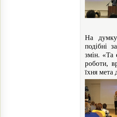
На дум
подібні з
змін. «Та 
роботи, в
їхня мета 