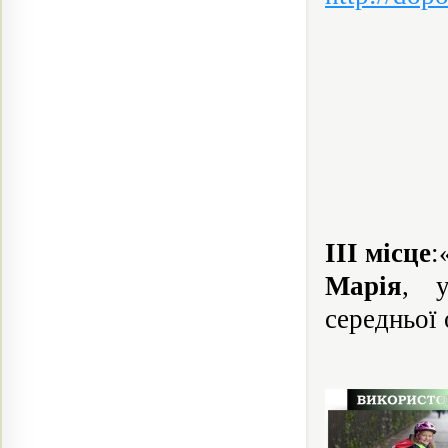
ІІІ місце
:
Марія
, у
середньої 