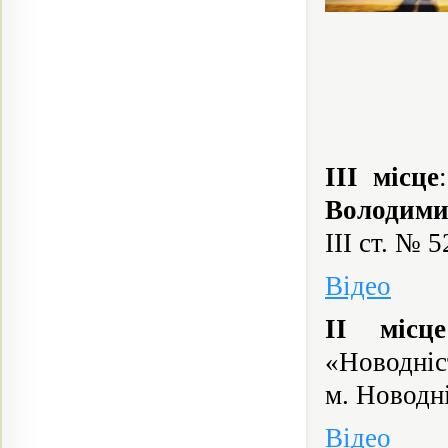
ІІІ місце
Володими
ІІІ ст. № 5
Відео
ІІ місце
«Новодн
м. Новодні
Відео