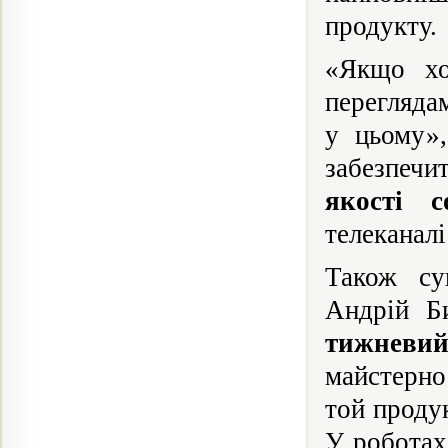
продукту.
«Якщо хо
перегляда
у цьому»,
забезпеч
якості с
телеканалі
Також су
Андрій Б
тижнев
майстерно
той проду
У роботах