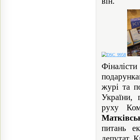
він.
Фіналісти
подарунка
журі та п
України, 
руху Ком
Матківс
питань е
депутат К