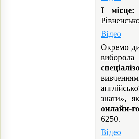
І місце:
Рівненсько
Відео
Окремо ди
виборо
спеціалі
вивчення
англійськ
знати», 
онлайн-г
6250.
Відео