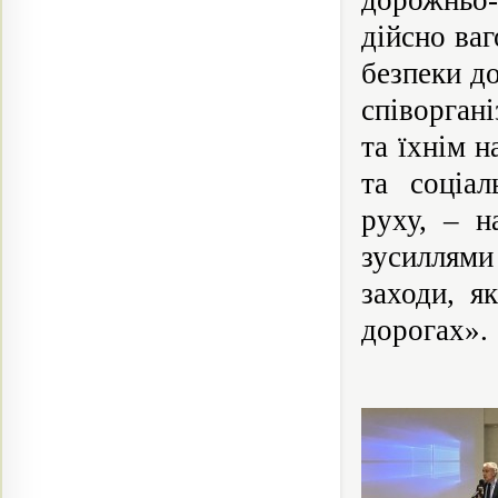
дорожньо-
дійсно ва
безпеки д
співоргані
та їхнім 
та соціал
руху, – н
зусиллями
заходи, я
дорогах».