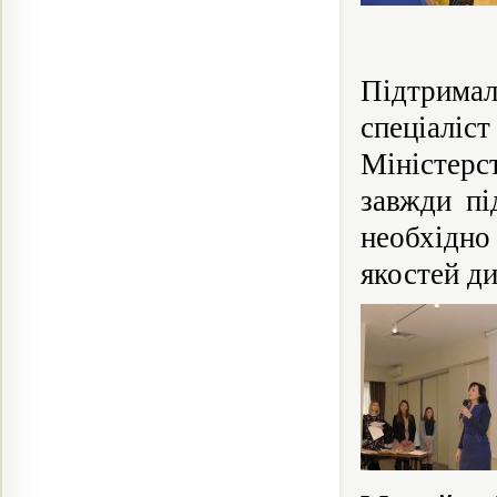
Підтримал
спеціаліс
Міністерс
завжди пі
необхідно
якостей д