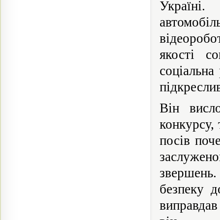
Україні.
автомобі
відеоробо
якості с
соціальна
підкресли
Він висл
конкурсу, 
посів поч
заслужен
звершень.
безпеку д
виправдав