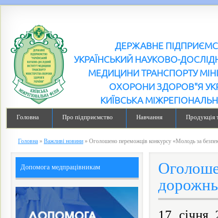
ДЕРЖАВНЕ ПІДПРИЄМ
УКРАЇНСЬКИЙ НАУКОВО-ДОСЛІДН
МЕДИЦИНИ ТРАНСПОРТУ МІН
ОХОРОНИ ЗДОРОВ"Я УК
КИЇВСЬКА МІЖРЕГІОНАЛЬН
Головна
Про підприємство
Навчання
Продукція 
Головна
»
Важливі новини
»
Оголошено переможців конкурсу «Молодь за безпе
Оголоше
Допомога медпрацівникам
дорожнь
17 січня 