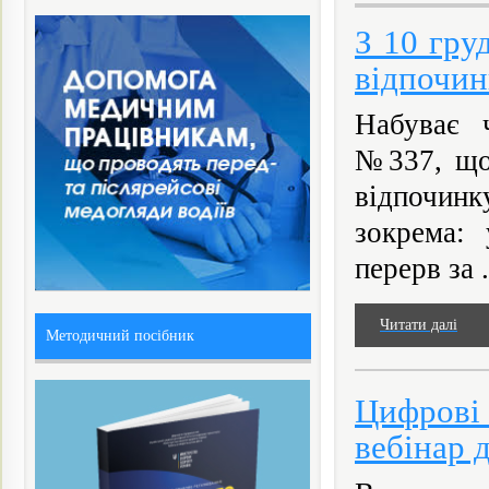
З 10 гру
відпочин
Набуває ч
№337, що 
відпочинк
зокрема: 
перерв за .
Читати далі
Методичний посібник
Цифрові
вебінар 