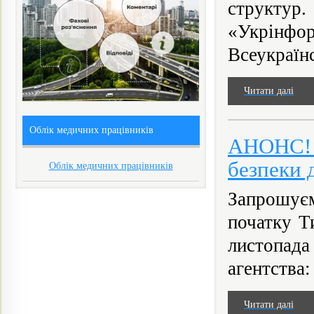
структу
«Укрінфо
Всеукраїнс
Читати далі
Облік медичних працівників
АНОНС! 
безпеки 
Облік медичних працівників
Запрошуєм
початку Т
листопада
агентства:
Читати далі