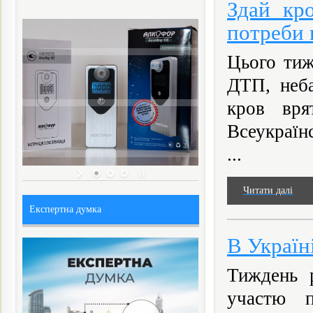
Здай кр
потреби
Цього тиж
ДТП, неба
кров вр
Всеукраїн
...
Читати далі
Експертна думка
В Україн
Тиждень 
участю п