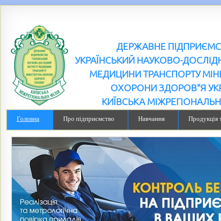
ДЕРЖАВНЕ ПІДПРИЄМ
УКРАЇНСЬКИЙ НАУКОВО-ДОСЛІДН
МЕДИЦИНИ ТРАНСПОРТУ МІН
ОХОРОНИ ЗДОРОВ"Я УК
КИЇВСЬКА МІЖРЕГІОНАЛЬН
Головна
Про підприємство
Навчання
Продукція 