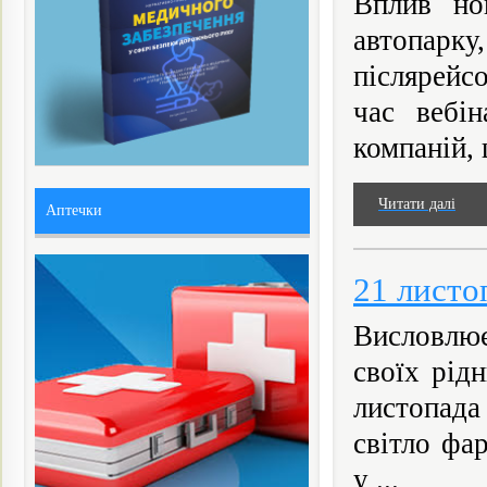
Вплив нов
автопарк
післярейс
час вебін
компаній, 
Читати далі
Аптечки
21 листо
Висловлює
своїх рід
листопада
світло фа
у ...