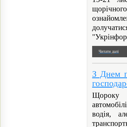
щорічног
ознайомл
долучати
"Укрінформ
Читати далі
З Днем п
господар
Щороку 
автомобіл
водія, а
транспор