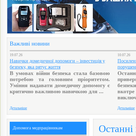
Важливі новини
19.07.26
10.07.26
Навички домедичної допомоги – інвестиція у
Посиленн
безпеку, яка рятує життя
порушен
В умовах війни безпека стала базовою
Останн
потребою та головним пріоритетом.
приве
Уміння надавати домедичну допомогу є
безпеки
критично важливою навичкою для ...
вкотр
виключн
Детальніше
Детальніше
Останні
Допомога медпрацівникам