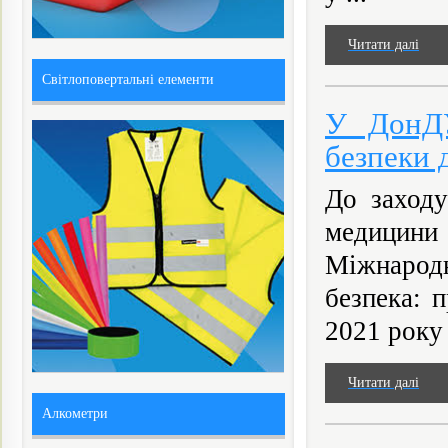
Читати далі
Світлоповертальні елементи
У ДонДУ
безпеки 
До заход
медицин
Міжнарод
безпека: 
2021 року 
Читати далі
Алкометри