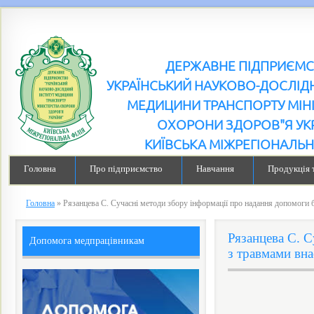
ДЕРЖАВНЕ ПІДПРИЄМ
УКРАЇНСЬКИЙ НАУКОВО-ДОСЛІДН
МЕДИЦИНИ ТРАНСПОРТУ МІН
ОХОРОНИ ЗДОРОВ"Я УК
КИЇВСЬКА МІЖРЕГІОНАЛЬН
Головна
Про підприємство
Навчання
Продукція 
Головна
»
Рязанцева С. Сучасні методи збору інформації про надання допомоги
Рязанцева С. 
Допомога медпрацівникам
з травмами вн