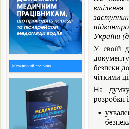
втілення
заступник
підконтро
України (д
У своїй д
документу,
безпеки д
Методичний посібник
чіткими ці
На думку
розробки і
ухвале
безпек