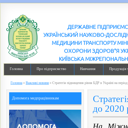
ДЕРЖАВНЕ ПІДПРИЄМ
УКРАЇНСЬКИЙ НАУКОВО-ДОСЛІДН
МЕДИЦИНИ ТРАНСПОРТУ МІН
ОХОРОНИ ЗДОРОВ"Я УК
КИЇВСЬКА МІЖРЕГІОНАЛЬН
Головна
Про підприємство
Навчання
Продукція 
Головна
»
Важливі новини
»
Стратегія підвищення рівня БДР в Україні на період 
Стратегі
Допомога медпрацівникам
до 2020 
На Міжна