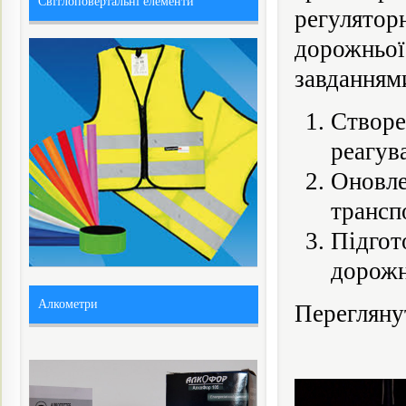
Світлоповертальні елементи
регулято
дорожньо
завданням
Створ
реагув
Оновл
трансп
Підгот
дорожн
Алкометри
Переглянут