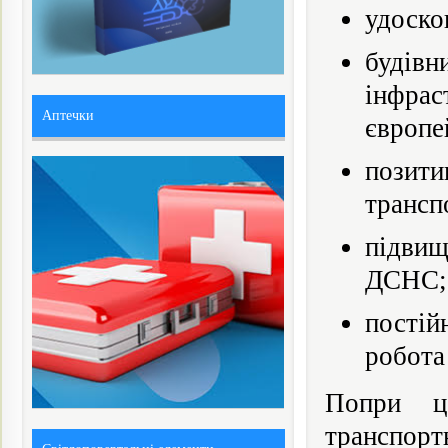
удоско
буді
інфрас
Аптечки
європе
позити
трансп
підвищ
ДСНС;
пості
робота
Попри ц
транспор