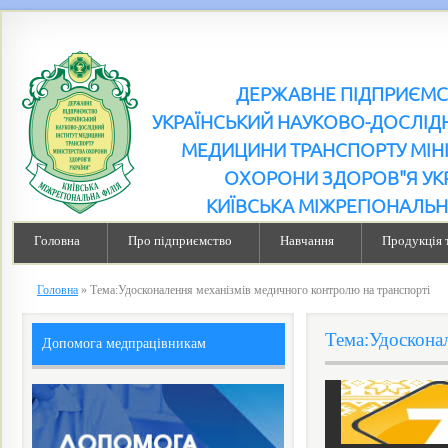
ДЕРЖАВНЕ ПІДПРИЄМ
УКРАЇНСЬКИЙ НАУКОВО-ДОСЛІДН
МЕДИЦИНИ ТРАНСПОРТУ МІН
ОХОРОНИ ЗДОРОВ"Я УК
КИЇВСЬКА МІЖРЕГІОНАЛЬН
Головна
Про підприємство
Навчання
Продукція 
Головна
»
Тема:Удосконалення механізмів медичного контролю на транспорті
Тема:Удоскона
Допомога медпрацівникам