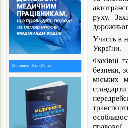
автотранс
руху. Зах
дорожньог
Участь в н
України.
Фахівці т
Методичний посібник
безпеки, з
міських м
стандарт
передрей
транспорт
особливос
правової 