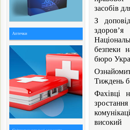
засобів дл
З допові
здоров’я
Аптечки
Націонал
безпеки н
бюро Украї
Ознайоми
Тиждень б
Фахівці н
зростанн
комунікаці
високий 