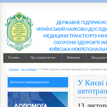
ДЕРЖАВНЕ ПІДПРИЄМ
УКРАЇНСЬКИЙ НАУКОВО-ДОСЛІДН
МЕДИЦИНИ ТРАНСПОРТУ МІН
ОХОРОНИ ЗДОРОВ"Я УК
КИЇВСЬКА МІЖРЕГІОНАЛЬН
Головна
Про підприємство
Навчання
Продукція 
Головна
»
Без рубрики
»
У Києві відбувся семінар-практикум для керівників ав
У Києві 
Допомога медпрацівникам
автотра
13 листоп