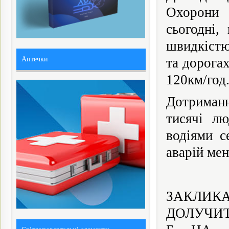
Охорони 
сьогодні,
швидкістю 
Аптечки
та дорога
120км/год
Дотриманн
тисячі л
водіями с
аварій ме
ЗАКЛИК
ДОЛУЧИТ