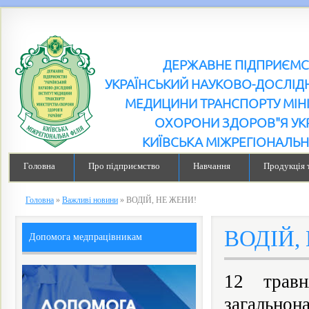
ДЕРЖАВНЕ ПІДПРИЄМ
УКРАЇНСЬКИЙ НАУКОВО-ДОСЛІДН
МЕДИЦИНИ ТРАНСПОРТУ МІН
ОХОРОНИ ЗДОРОВ"Я УК
КИЇВСЬКА МІЖРЕГІОНАЛЬН
Головна
Про підприємство
Навчання
Продукція 
Головна
»
Важливі новини
»
ВОДІЙ, НЕ ЖЕНИ!
ВОДІЙ,
Допомога медпрацівникам
12 травн
загальнона