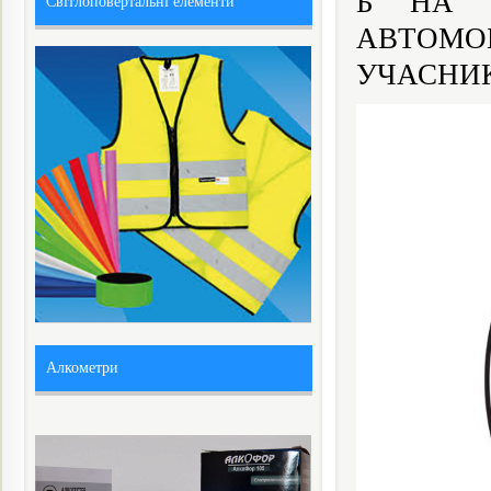
Б НА О
Світлоповертальні елементи
АВТОМО
УЧАСНИКІ
Алкометри