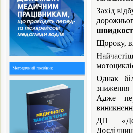
Захід від
дорожньо
швидкост
Щороку, вн
Найчастіш
мотоциклі
Методичний посібник
Однак бі
зниження 
Адже пе
виникненн
ДП «Дер
Дослідниц