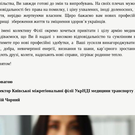
пільства, Ви завжди готові до змін та випробувань. На своїх плечах мужньо
повідальності без права на помилку, і ціну ухвалених, іноді доленосних, 
тя, нерідко жертвуючи власним. Щиро бажаємо вам нових професійни
рищі збереження життя та зміцнення здоров’я українців.
 імені колективу Філії окремо хочеться привітати і цілу армію меди
діваємося, що Ви й надалі з високою відповідальністю та сумлінням 
тимете про нові професійні здобутки, а Ваші зусилля винагороджуватим
, добра, невичерпної енергії, визнання та шани, кар’єрного зростан
ують друзі, колеги, надихають нові справи, зігріває родинне тепло.
святом!
овагою
ектор Київської міжрегіональної філії УкрНДІ медицини транспорт
ій Чорний