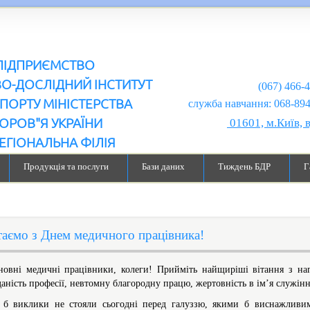
ПІДПРИЄМСТВО
ВО-ДОСЛІДНИЙ ІНСТИТУТ
(067) 466-
ПОРТУ МІНІСТЕРСТВА
служба навчання: 068-894-99-98
ОРОВ"Я УКРАЇНИ
01601, м.Київ, 
ЕГІОНАЛЬНА ФІЛІЯ
Продукція та послуги
Бази даних
Тиждень БДР
Г
таємо з Днем медичного працівника!
овні медичні працівники, колеги! Прийміть найщиріші вітання з наго
даність професії, невтомну благородну працю, жертовність в ім’я служін
 б виклики не стояли сьогодні перед галуззю, якими б виснажливим