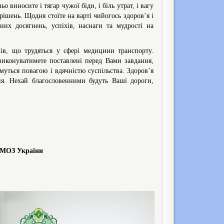
 виносите і тягар чужої біди, і біль утрат, і вагу
рішень. Щодня стоїте на варті чийогось здоров’я і
х досягнень, успіхів, наснаги та мудрості на
ків, що трудяться у сфері медицини транспорту.
виконуватимете поставлені перед Вами завдання,
уться повагою і вдячністю суспільства. Здоров’я
ня. Нехай благословенними будуть Ваші дороги,
у МОЗ України