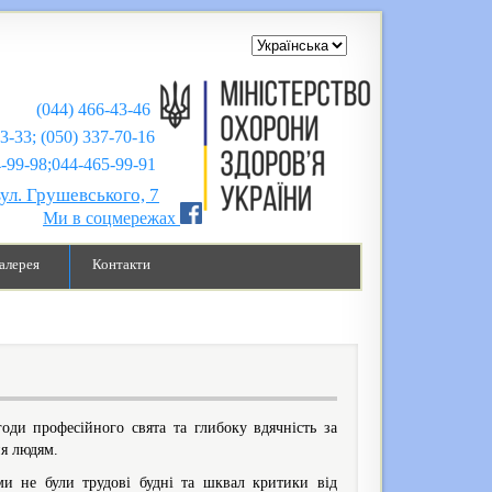
(044) 466-43-46
43-33; (050) 337-70-16
;044-465-99-91
вул. Грушевського, 7
Ми в соцмережах
алерея
Контакти
ди професійного свята та глибоку вдячність за
ня людям.
и не були трудові будні та шквал критики від