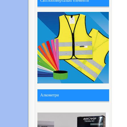
Світлоповертальні елементи
Алкометри