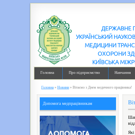
ДЕРЖАВНЕ 
УКРАЇНСЬКИЙ НАУКО
МЕДИЦИНИ ТРАНС
ОХОРОНИ ЗД
КИЇВСЬКА МІЖР
Головна
Про підприємство
Навчання
Головна
»
Новини
»
Вітаємо з Днем медичного працівника!
Ві
Допомога медпрацівникам
Шан
від
Які