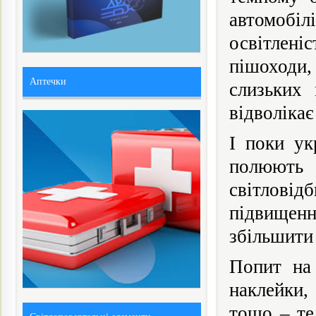
автомобі
освітлен
пішоходи
Аптечки
слизьких 
відволікає
І поки ук
полюють 
світловід
підвищенн
збільшити 
Попит на 
наклейки,
тощо – те