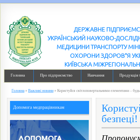
ДЕРЖАВНЕ ПІДПРИЄМ
УКРАЇНСЬКИЙ НАУКОВО-ДОСЛІДН
МЕДИЦИНИ ТРАНСПОРТУ МІН
ОХОРОНИ ЗДОРОВ"Я УК
КИЇВСЬКА МІЖРЕГІОНАЛЬН
Головна
Про підприємство
Навчання
Продукція 
Головна
»
Важливі новини
»
Користуйся світлоповертальними елементами – будь 
Користу
Допомога медпрацівникам
безпеці!
Пропонуєм