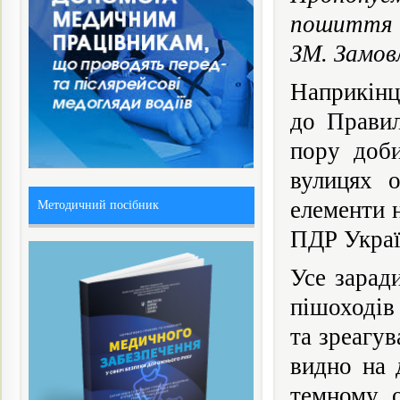
пошиття я
ЗМ. Замов
Наприкінц
до Правил
пору доби
вулицях о
елементи н
Методичний посібник
ПДР Украї
Усе зарад
пішоходів
та зреагу
видно на 
темному о