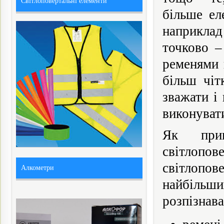
Світлоповертальні елементи
більше ел
наприкла
точково –
ременями 
більш чіт
зважати і
виконуват
Як прик
світлопо
світлопов
Алкометри
найбільших
розпізнав