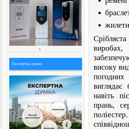
ремені
брасле
жилети
Срібляста
виробах,
забезпечу
Експертна думка
високу вид
погодних
виглядає 
навіть пі
прань, се
поліестер
співвіднош