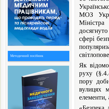
Українськ
МОЗ Укра
Міністра
досягнуто
сфері без
популяри
світлопове
Методичний посібник
Як відомо
руху (§.4
пору доби
вулицях м
елементи, 
«Безпека 