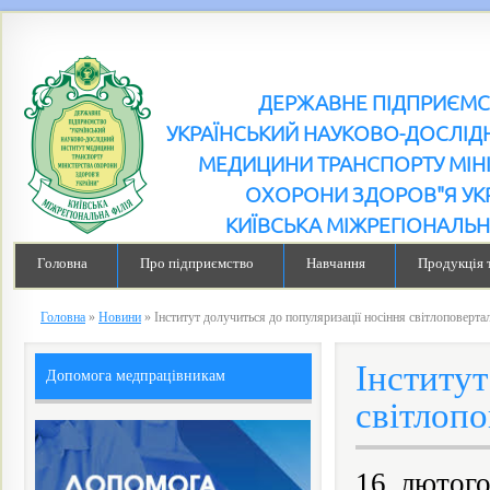
ДЕРЖАВНЕ ПІДПРИЄМ
УКРАЇНСЬКИЙ НАУКОВО-ДОСЛІДН
МЕДИЦИНИ ТРАНСПОРТУ МІН
ОХОРОНИ ЗДОРОВ"Я УК
КИЇВСЬКА МІЖРЕГІОНАЛЬН
Головна
Про підприємство
Навчання
Продукція 
Головна
»
Новини
»
Інститут долучиться до популяризації носіння світлоповерта
Інститут
Допомога медпрацівникам
світлопо
16 лютого