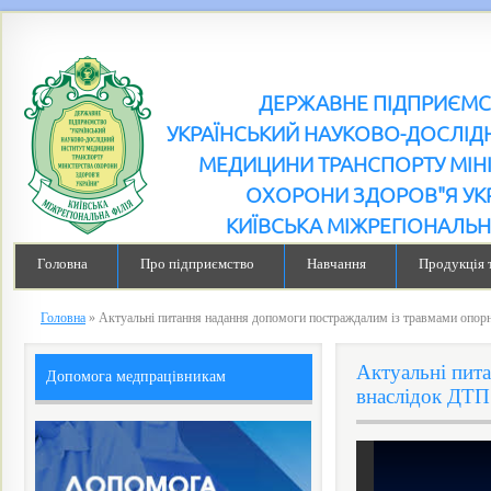
ДЕРЖАВНЕ ПІДПРИЄМ
УКРАЇНСЬКИЙ НАУКОВО-ДОСЛІДН
МЕДИЦИНИ ТРАНСПОРТУ МІН
ОХОРОНИ ЗДОРОВ"Я УК
КИЇВСЬКА МІЖРЕГІОНАЛЬН
Головна
Про підприємство
Навчання
Продукція 
Головна
»
Актуальні питання надання допомоги постраждалим із травмами опор
Актуальні пит
Допомога медпрацівникам
внаслідок ДТП