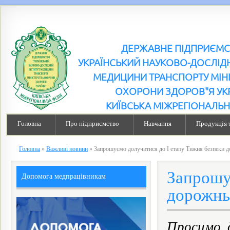
ДЕРЖАВНЕ ПІДПРИЄМ
УКРАЇНСЬКИЙ НАУКОВО-ДОСЛІДН
МЕДИЦИНИ ТРАНСПОРТУ МІН
ОХОРОНИ ЗДОРОВ"Я УК
КИЇВСЬКА МІЖРЕГІОНАЛЬН
Головна
Про підприємство
Навчання
Продукція 
Головна
»
Важливі новини
»
Запрошуємо долучитися до І етапу Тижня безпеки д
Запрошу
Допомога медпрацівникам
дорожньо
Просимо 