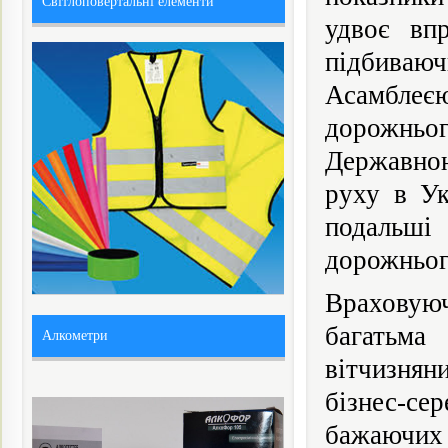
Світлоповертальні елементи
удвоє вп
підбиваюч
Асамблеєю
дорожньо
Державно
руху в Ук
подальші 
дорожньог
Враховую
багатьма
Алкометри
вітчизнян
бізнес-се
бажаючих 