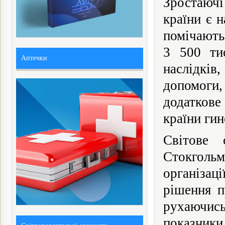
Зростаючі
країни є 
помічають
3 500 тис
Аптечки
наслідкі
допомоги,
додаткове
країни гин
Світове 
Стокгольм
організац
рішення п
рухаючис
показник