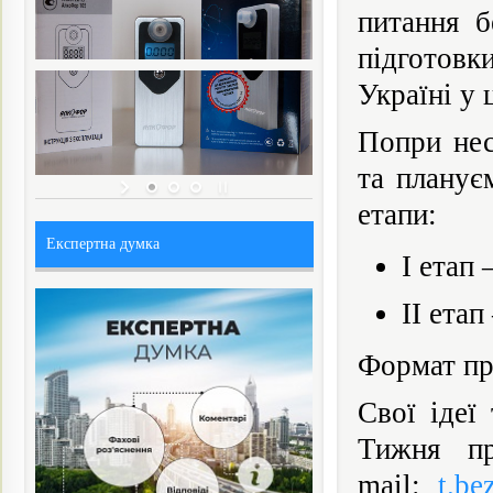
питання б
підготовк
Україні у 
Попри нес
та планує
етапи:
Експертна думка
І етап 
ІІ етап
Формат пр
Свої ідеї
Тижня п
mail:
t.b