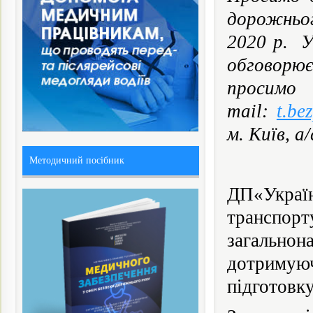
дорожньог
2020 р. У
обговорює
просимо
mail:
t.b
м. Київ, а/
Методичний посібник
ДП«Укра
транспо
загальнон
дотримую
підготовк