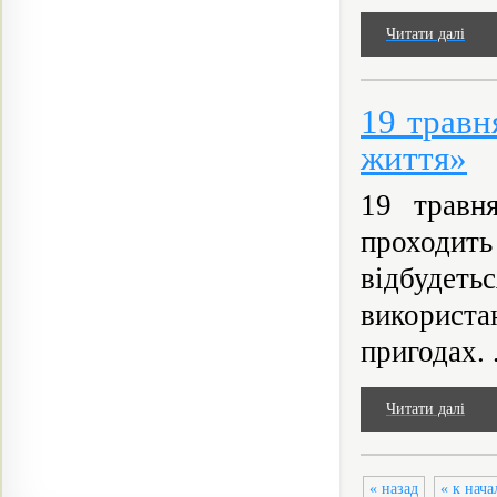
Читати далі
19 травн
життя»
19 травн
проходит
відбудеть
використа
пригодах. .
Читати далі
« назад
« к нача