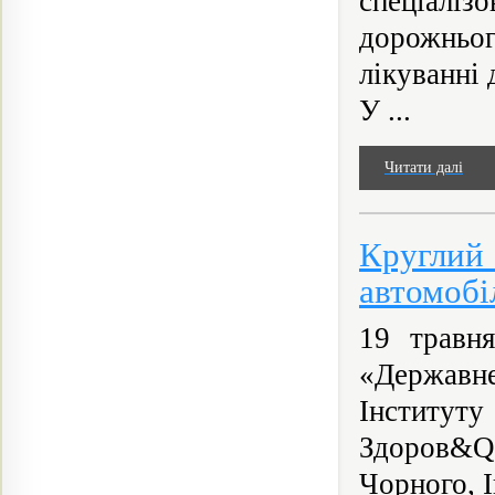
спеціаліз
дорожньо
лікуванні
У ...
Читати далі
Круглий 
автомобі
19 травн
«Державнe
Інститу
Здоров&Qu
Чорного, І