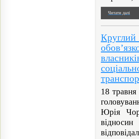
Читати далі
Кругли
обов’язк
власни
соціаль
транспор
18 травня
головува
Юрія Чор
відносин
відповідал