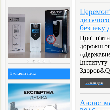
Церемон
дитячог
безпеку 
Цієї п'ят
дорожньо
«Державнe
Інститу
Здоров&Qu
Експертна думка
Читати далі
Анонс ма