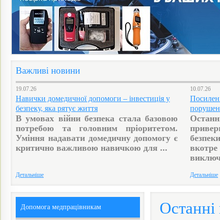
Важливі новини
19.07.26
10.07.26
Навички домедичної допомоги – інвестиція у
Посиленн
безпеку, яка рятує життя
порушен
В умовах війни безпека стала базовою
Останн
потребою та головним пріоритетом.
приве
Уміння надавати домедичну допомогу є
безпеки
критично важливою навичкою для ...
вкотр
виключн
Детальніше
Детальніше
Останні
Допомога медпрацівникам