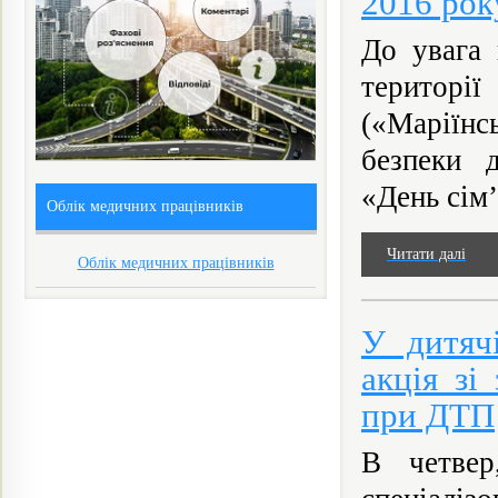
2016 рок
До увага 
територі
(«Маріїн
безпеки д
«День сім’ї
Облік медичних працівників
Читати далі
Облік медичних працівників
У дитяч
акція зі
при ДТП
В четвер