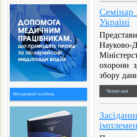
Семінар 
Україні
Представ
Науково-
Міністер
охорони з
збору дани
Читати далі
Методичний посібник
Засідан
імплемен