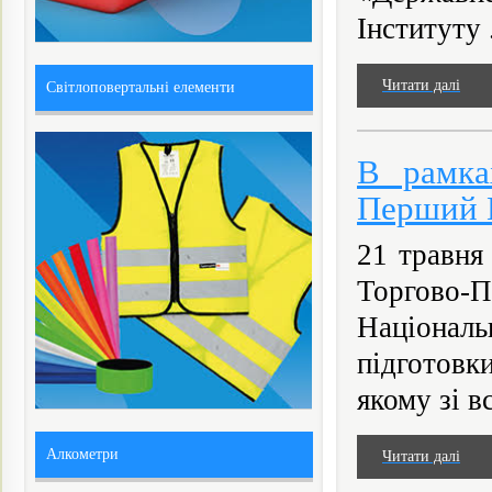
Інституту .
Читати далі
Світлоповертальні елементи
В рамка
Перший 
21 травня
Торгово
Націона
підготовк
якому зі в
Алкометри
Читати далі