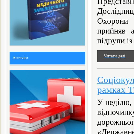
Представн
Дослідниц
Охорони 
прийняв а
підрупи із 
Читати далі
Аптечки
Соціокул
рамках Т
У неділю, 
відпочин
дорожньог
«Державнe