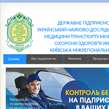
ДЕРЖАВНЕ ПІДПРИЄМ
УКРАЇНСЬКИЙ НАУКОВО-ДОСЛІДН
МЕДИЦИНИ ТРАНСПОРТУ МІН
ОХОРОНИ ЗДОРОВ"Я УК
КИЇВСЬКА МІЖРЕГІОНАЛЬН
Головна
Про підприємство
Навчання
Продукція 