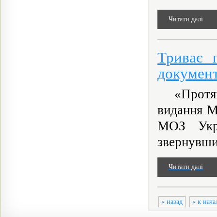
Читати далі
Триває 
документ
«Протяго
видання М
МОЗ Укра
звернувшис
Читати далі
« назад
« к нача