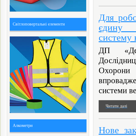
Для робо
Світлоповертальні елементи
єдину з
систему 
ДП «Дер
Дослідниц
Охорони
впровадже
системи ве
Читати далі
Алкометри
Нове за