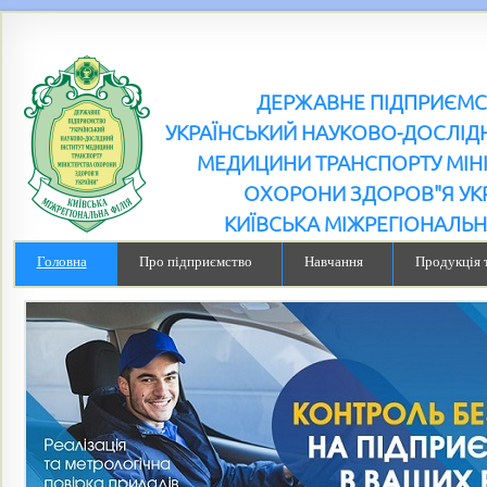
ДЕРЖАВНЕ ПІДПРИЄМ
УКРАЇНСЬКИЙ НАУКОВО-ДОСЛІДН
МЕДИЦИНИ ТРАНСПОРТУ МІН
ОХОРОНИ ЗДОРОВ"Я УК
КИЇВСЬКА МІЖРЕГІОНАЛЬН
Головна
Про підприємство
Навчання
Продукція 