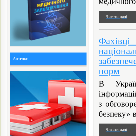
медичного 
Читати далі
Фахівц
націона
забезпеч
Аптечки
норм
В Украї
інформаці
з обговор
безпеку» в
Читати далі