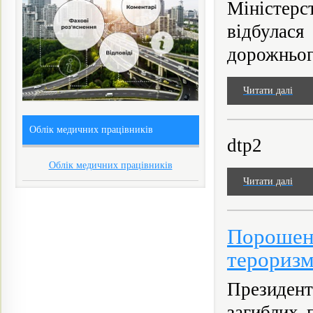
Міністер
відбулас
дорожнього
Читати далі
Облік медичних працівників
dtp2
Облік медичних працівників
Читати далі
Порошенк
терориз
Президен
загиблих 