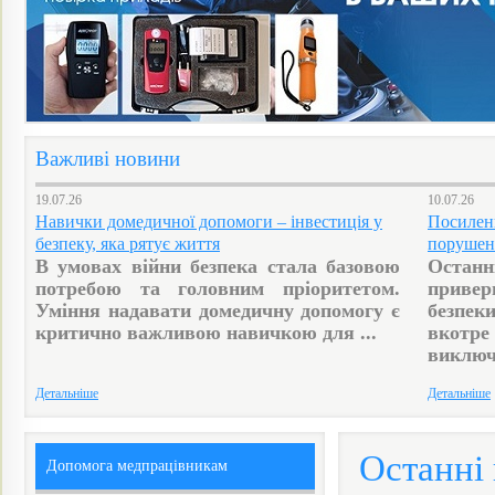
Важливі новини
19.07.26
10.07.26
Навички домедичної допомоги – інвестиція у
Посиленн
безпеку, яка рятує життя
порушен
В умовах війни безпека стала базовою
Останн
потребою та головним пріоритетом.
приве
Уміння надавати домедичну допомогу є
безпеки
критично важливою навичкою для ...
вкотр
виключн
Детальніше
Детальніше
Останні
Допомога медпрацівникам