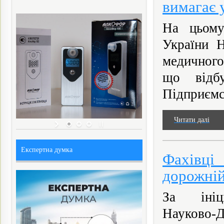
вимагає 
На цьому
України Н
медичного
що відб
Підприємст
Читати далі
Експертна думка
Фахівц
дорожній
За ініці
Науково-