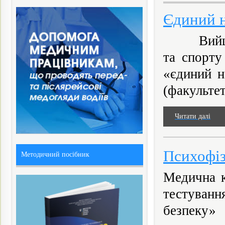
Єдиний н
Вийшов з
та спорту
«єдиний н
(факультет
Читати далі
Психофіз
Методичний посібник
Медична к
тестуванн
безпеку»