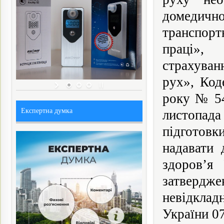
домедичн
транспорт
праці», 
страхуван
рух», Код
року № 54
Експертна думка
листопад
підготовк
надавати 
здоров’я
затвердже
невідклад
України 0