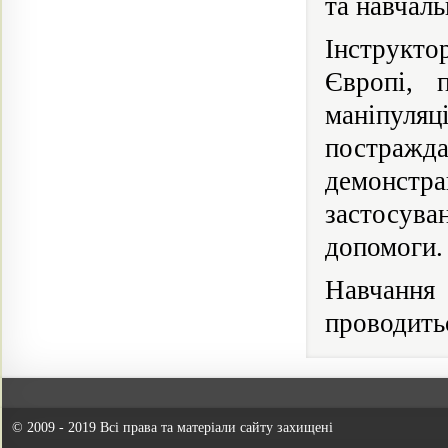
та навчал
Інструкто
Європі, 
маніпуляц
постражд
демонстра
застосув
допомоги.
Навчання 
проводитьс
© 2009 - 2019 Всі права та матеріали сайту захищені