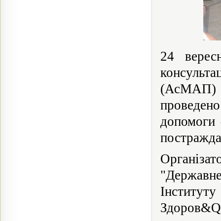
24 верес
консульта
(АсМАП) У
проведен
допомоги 
постражда
Організа
"Державнe
Інститу
Здоров&Qu