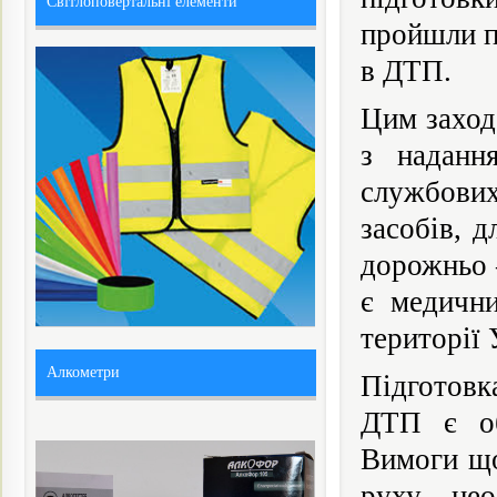
Світлоповертальні елементи
пройшли п
в ДТП.
Цим заход
з наданн
службових
засобів, д
дорожньо 
є медични
території 
Алкометри
Підготовк
ДТП є об
Вимоги що
руху нео