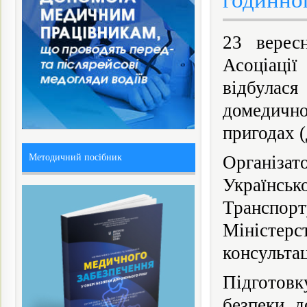
годинног
23 верес
Асоціаці
відбулася
домедичн
пригодах 
Методичний посібник
Організа
Українсь
Транспор
Міністер
консульта
Підготовк
безпеки д