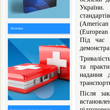
України.
стандарті
(American
Аптечки
(European 
Під час 
демонстрац
Триваліст
та практи
надання 
транспортн
Після зак
встановл
підготовк