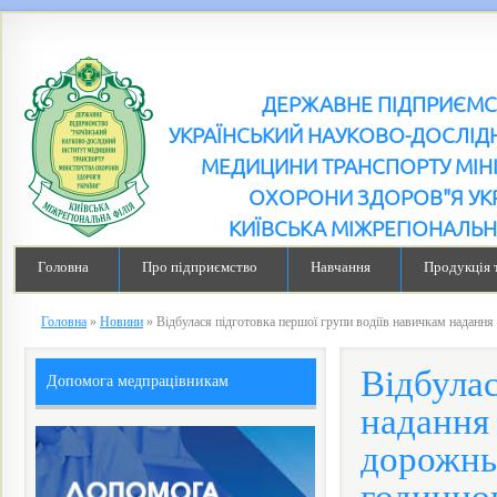
ДЕРЖАВНЕ ПІДПРИЄМ
УКРАЇНСЬКИЙ НАУКОВО-ДОСЛІДН
МЕДИЦИНИ ТРАНСПОРТУ МІН
ОХОРОНИ ЗДОРОВ"Я УК
КИЇВСЬКА МІЖРЕГІОНАЛЬН
Головна
Про підприємство
Навчання
Продукція 
Головна
»
Новини
»
Відбулася підготовка першої групи водіїв навичкам наданн
Відбулас
Допомога медпрацівникам
надання
дорожнь