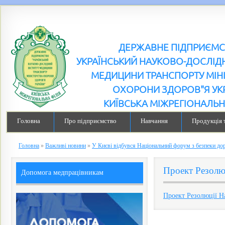
ДЕРЖАВНЕ ПІДПРИЄМ
УКРАЇНСЬКИЙ НАУКОВО-ДОСЛІДН
МЕДИЦИНИ ТРАНСПОРТУ МІН
ОХОРОНИ ЗДОРОВ"Я УК
КИЇВСЬКА МІЖРЕГІОНАЛЬН
Головна
Про підприємство
Навчання
Продукція 
Головна
»
Важливі новини
»
У Києві відбувся Національний форум з безпеки до
Проект Резолю
Допомога медпрацівникам
Проект Резолюції Н