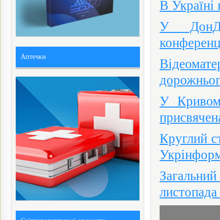
В Україні 
У ДонДУ
конференц
Аптечки
Відеомате
дорожньог
У Кривом
присвячен
Круглий ст
Укрінфор
Загальний
листопада