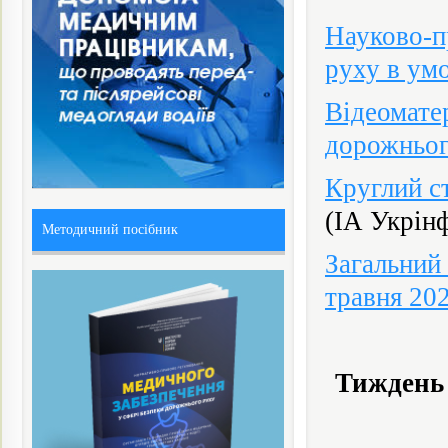
Науково-п
руху в ум
Відеоматер
дорожньог
Круглий ст
(ІА Укрін
Методичний посібник
Загальний
травня 20
Тиждень 